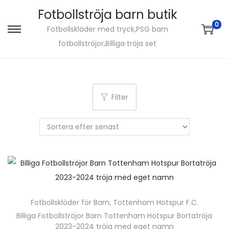
Fotbollströja barn butik
0
Fotbollskläder med tryck,PSG barn
S
S
fotbollströjor,Billiga tröja set
k
k
i
i
p
p
t
t
Filter
o
o
n
c
a
o
v
n
i
t
g
e
a
n
Fotbollskläder för Barn
,
Tottenham Hotspur F.C.
t
t
Billiga Fotbollströjor Barn Tottenham Hotspur Bortatröja
i
2023-2024 tröja med eget namn