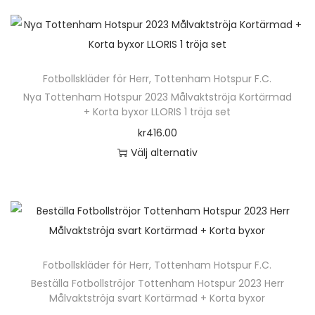
e
e
k
e
n
r
t
r
h
a
e
.
ä
v
n
D
Fotbollskläder för Herr
,
Tottenham Hotspur F.C.
r
a
h
e
Nya Tottenham Hotspur 2023 Målvaktströja Kortärmad
p
r
+ Korta byxor LLORIS 1 tröja set
a
o
r
i
kr
416.00
r
l
o
a
Välj alternativ
f
i
d
n
D
l
k
u
t
e
e
a
k
e
n
r
a
t
r
h
a
l
e
.
ä
v
t
n
D
Fotbollskläder för Herr
,
Tottenham Hotspur F.C.
r
a
e
h
e
Beställa Fotbollströjor Tottenham Hotspur 2023 Herr
p
r
r
Målvaktströja svart Kortärmad + Korta byxor
a
o
r
i
n