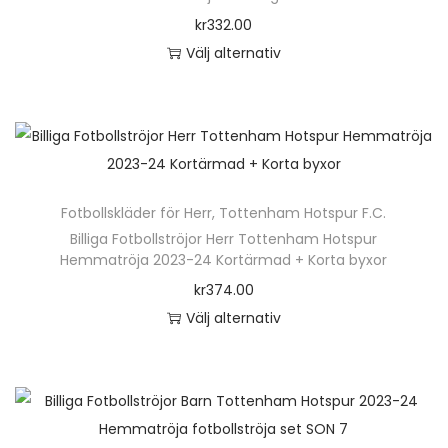
o
kr
332.00
n
Välj alternativ
D
e
n
h
ä
Fotbollskläder för Herr
,
Tottenham Hotspur F.C.
r
Billiga Fotbollströjor Herr Tottenham Hotspur
p
Hemmatröja 2023-24 Kortärmad + Korta byxor
r
kr
374.00
o
Välj alternativ
d
D
u
e
k
n
t
h
e