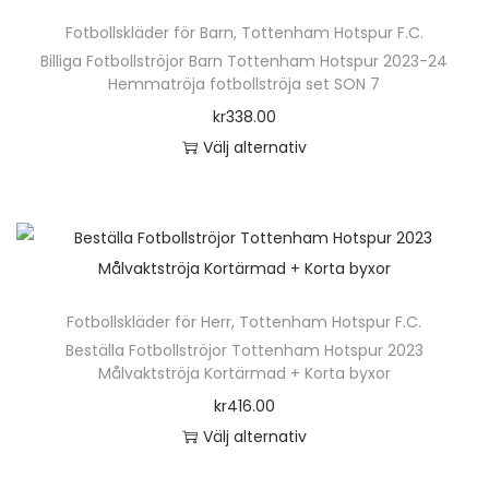
ä
n
Fotbollskläder för Barn
,
Tottenham Hotspur F.C.
r
h
Billiga Fotbollströjor Barn Tottenham Hotspur 2023-24
p
Hemmatröja fotbollströja set SON 7
a
r
kr
338.00
r
o
Välj alternativ
f
d
D
l
u
e
e
k
n
r
t
h
a
e
ä
v
n
Fotbollskläder för Herr
,
Tottenham Hotspur F.C.
r
a
h
Beställa Fotbollströjor Tottenham Hotspur 2023
p
r
Målvaktströja Kortärmad + Korta byxor
a
r
i
kr
416.00
r
o
a
Välj alternativ
f
d
n
D
l
u
t