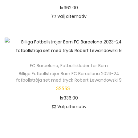
o
kr
362.00
n
Välj alternativ
D
e
n
h
ä
FC Barcelona
,
Fotbollskläder för Barn
r
Billiga Fotbollströjor Barn FC Barcelona 2023-24
p
fotbollströja set med tryck Robert Lewandowski 9
r
o
kr
336.00
d
Välj alternativ
u
D
k
e
t
n
e