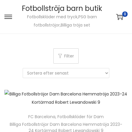
Fotbollströja barn butik
0
Fotbollskläder med tryck,PSG barn
S
S
fotbollströjor,Billiga tröja set
k
k
i
i
p
p
t
t
Filter
o
o
n
c
a
o
v
n
i
t
g
e
a
n
FC Barcelona
,
Fotbollskläder för Dam
t
t
Billiga Fotbollströjor Dam Barcelona Hemmatröja 2023-
i
24 Kortärmad Robert Lewandowski 9