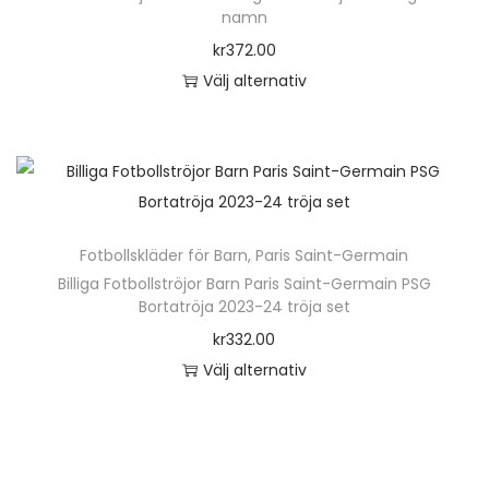
o
namn
n
kr
372.00
Välj alternativ
D
e
n
h
ä
Fotbollskläder för Barn
,
Paris Saint-Germain
r
Billiga Fotbollströjor Barn Paris Saint-Germain PSG
p
Bortatröja 2023-24 tröja set
r
kr
332.00
o
Välj alternativ
d
D
u
e
k
n
t