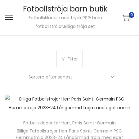
Fotbollströja barn butik
0
Fotbollskläder med tryck,PSG barn
S
S
fotbollströjor,Billiga tröja set
k
k
i
i
p
p
t
t
Filter
o
o
n
c
a
o
v
n
i
t
g
e
a
n
Fotbollskläder för Herr
,
Paris Saint-Germain
t
t
Billiga Fotbollströjor Herr Paris Saint-Germain PSG
i
Hemmatröja 2023-24 Långärmad tröja med eget