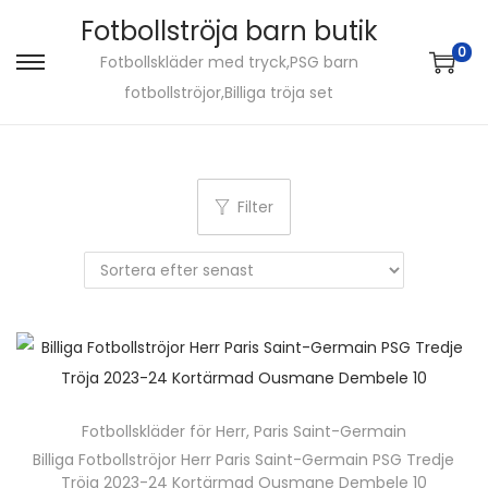
Fotbollströja barn butik
0
Fotbollskläder med tryck,PSG barn
S
S
fotbollströjor,Billiga tröja set
k
k
i
i
p
p
t
t
Filter
o
o
n
c
a
o
v
n
i
t
g
e
a
n
Fotbollskläder för Herr
,
Paris Saint-Germain
t
t
Billiga Fotbollströjor Herr Paris Saint-Germain PSG Tredje
i
Tröja 2023-24 Kortärmad Ousmane Dembele 10