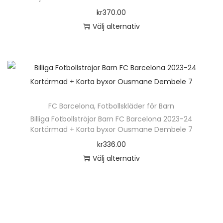
o
kr
370.00
n
Välj alternativ
D
e
n
h
ä
FC Barcelona
,
Fotbollskläder för Barn
r
Billiga Fotbollströjor Barn FC Barcelona 2023-24
p
Kortärmad + Korta byxor Ousmane Dembele 7
r
kr
336.00
o
Välj alternativ
d
D
u
e
k
n
t
h
e