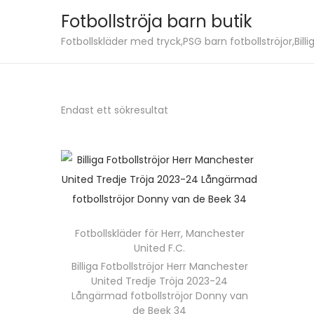
Fotbollströja barn butik
S
S
Fotbollskläder med tryck,PSG barn fotbollströjor,Billig
k
k
i
i
p
p
Endast ett sökresultat
t
t
o
o
n
c
a
o
v
n
i
t
Fotbollskläder för Herr
,
Manchester
g
e
United F.C.
a
n
Billiga Fotbollströjor Herr Manchester
t
t
United Tredje Tröja 2023-24
i
Långärmad fotbollströjor Donny van
de Beek 34