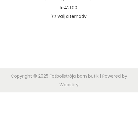
o
kr
421.00
n
Välj alternativ
D
e
n
h
ä
r
Copyright © 2025
Fotbollströja barn butik
| Powered by
p
Woostify
r
o
d
u
k
t
e