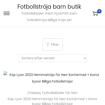
Fotbollströja barn butik
0
Fotbollskläder med tryck,PSG barn
S
S
fotbollströjor,Billiga tröja set
k
k
i
i
p
p
t
t
Filter
o
o
n
c
a
o
v
n
i
t
g
e
a
n
Chelsea
,
Fotbollskläder för Herr
t
t
Köp Lyon 2023 Hemmatröja för Herr Kortärmad + Korta
i
byxor Billiga Fotbollströjor