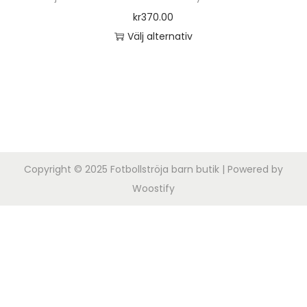
o
kr
370.00
n
Välj alternativ
D
e
n
h
ä
r
Copyright © 2025
Fotbollströja barn butik
| Powered by
p
Woostify
r
o
d
u
k
t
e