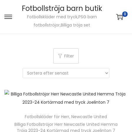
Fotbollströja barn butik
0
Fotbollskläder med tryck,PSG barn
S
S
fotbollströjor,Billiga tröja set
k
k
i
i
p
p
t
t
Filter
o
o
n
c
a
o
v
n
i
t
g
e
a
n
Fotbollskläder för Herr
,
Newcastle United
t
t
Billiga Fotbollströjor Herr Newcastle United Hemma
i
Tröja 2023-24 Kortärmad med tryck Joelinton 7