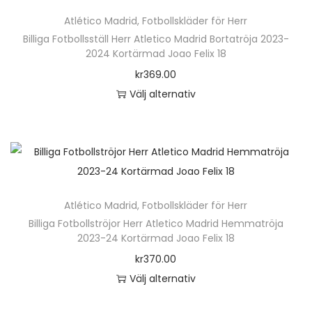
ä
n
Atlético Madrid
,
Fotbollskläder för Herr
r
h
Billiga Fotbollsställ Herr Atletico Madrid Bortatröja 2023-
p
2024 Kortärmad Joao Felix 18
a
r
kr
369.00
r
o
Välj alternativ
f
d
D
l
u
e
e
k
n
r
t
h
a
e
ä
v
n
Atlético Madrid
,
Fotbollskläder för Herr
r
a
h
Billiga Fotbollströjor Herr Atletico Madrid Hemmatröja
p
r
2023-24 Kortärmad Joao Felix 18
a
r
i
kr
370.00
r
o
a
Välj alternativ
f
d
n
D
l
u
t