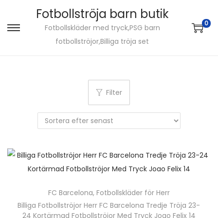
Fotbollströja barn butik
0
Fotbollskläder med tryck,PSG barn
S
S
fotbollströjor,Billiga tröja set
k
k
i
i
p
p
t
t
Filter
o
o
n
c
a
o
v
n
i
t
g
e
a
n
FC Barcelona
,
Fotbollskläder för Herr
t
t
Billiga Fotbollströjor Herr FC Barcelona Tredje Tröja 23-
i
24 Kortärmad Fotbollströjor Med Tryck Joao Felix 14