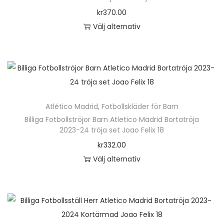
o
kr
370.00
n
Välj alternativ
D
e
n
h
ä
Atlético Madrid
,
Fotbollskläder för Barn
r
Billiga Fotbollströjor Barn Atletico Madrid Bortatröja
p
2023-24 tröja set Joao Felix 18
r
kr
332.00
o
Välj alternativ
d
D
u
e
k
n
t
h
e