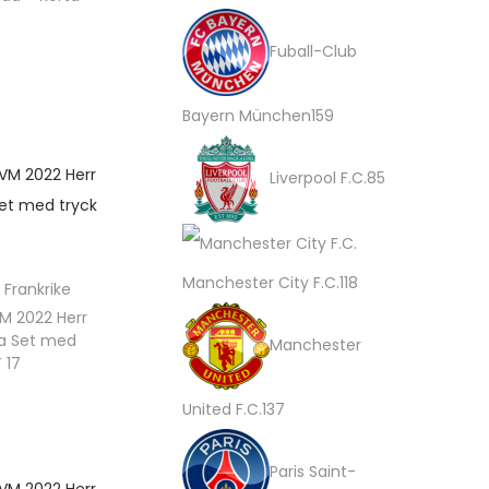
e
k
5
d
Fuball-Club
r
t
0
u
tiv
e
p
k
1
Bayern München
159
r
r
t
5
8
Liverpool F.C.
85
o
e
9
5
d
r
p
p
u
r
r
1
Manchester City F.C.
118
,
Frankrike
k
o
o
M 2022 Herr
1
ja Set med
t
Manchester
d
d
8
 17
e
u
u
p
1
United F.C.
137
r
k
k
tiv
r
3
t
t
Paris Saint-
o
7