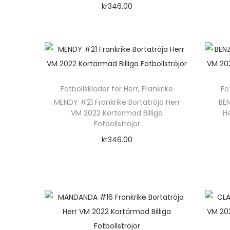
o
kr
346.00
r
n
Välj alternativ
s
D
e
n
e
a
n
s
h
Fotbollskläder för Herr
,
Frankrike
Fo
t
ä
MENDY #21 Frankrike Bortatröja Herr
BEN
e
VM 2022 Kortärmad Billiga
H
r
Fotbollströjor
p
kr
346.00
r
Välj alternativ
o
D
d
e
u
n
k
h
t