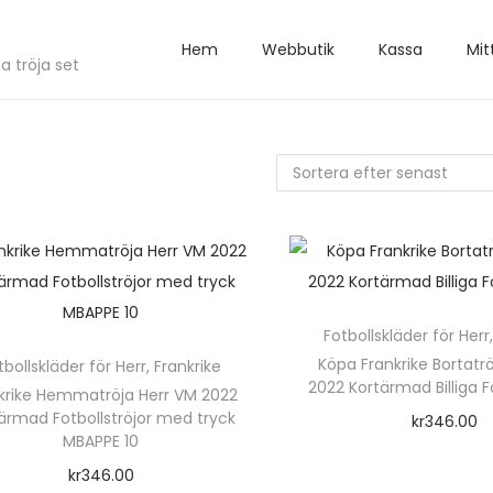
Hem
Webbutik
Kassa
Mit
a tröja set
Fotbollskläder för Herr
Köpa Frankrike Bortatr
tbollskläder för Herr
,
Frankrike
2022 Kortärmad Billiga Fo
krike Hemmatröja Herr VM 2022
ärmad Fotbollströjor med tryck
kr
346.00
MBAPPE 10
Välj alterna
kr
346.00
D