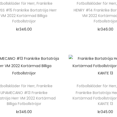
h
ä
tbollskläder för Herr
,
Frankrike
Fotbollskläder för Herr
n
a
ä
r
SS #15 Frankrike Bortatröja Herr
HENRY #14 Frankrike Bor
h
r
VM 2022 Kortärmad Billiga
VM 2022 Kortärmad 
r
p
a
Fotbollströjor
Fotbollströjo
f
p
r
r
kr
346.00
kr
346.00
l
r
o
f
Välj alternativ
Välj alterna
e
o
d
l
D
D
r
d
u
e
e
e
a
u
k
r
n
n
v
k
t
a
h
h
a
t
e
v
ä
ä
r
e
n
a
r
r
i
tbollskläder för Herr
,
Frankrike
Fotbollskläder för Herr
n
h
r
p
p
UPAMECANO #13 Frankrike
Frankrike Bortatröja H
a
h
a
i
tatröja Herr VM 2022 Kortärmad
Kortärmad Fotbollströj
r
r
n
a
r
Billiga Fotbollströjor
KANTE 13
a
o
o
t
r
f
kr
346.00
kr
345.00
n
d
d
e