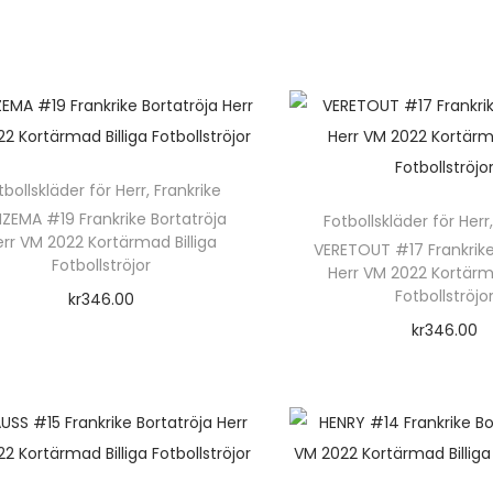
Välj alternativ
e
D
n
e
h
n
ä
h
r
ä
tbollskläder för Herr
,
Frankrike
p
r
ZEMA #19 Frankrike Bortatröja
Fotbollskläder för Herr
r
err VM 2022 Kortärmad Billiga
p
VERETOUT #17 Frankrike
o
Fotbollströjor
Herr VM 2022 Kortärma
r
d
Fotbollströjo
kr
346.00
o
u
kr
346.00
Välj alternativ
d
k
Välj alterna
D
u
t
D
e
k
e
e
n
t
n
n
h
e
h