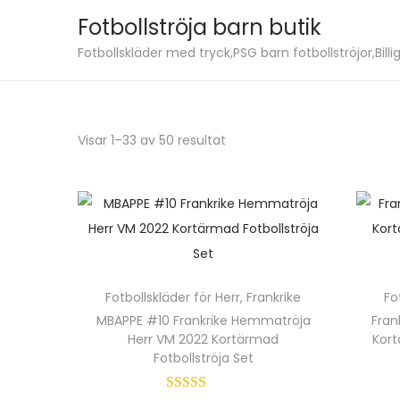
Fotbollströja barn butik
S
S
Fotbollskläder med tryck,PSG barn fotbollströjor,Billig
k
k
i
i
p
p
S
Visar 1–33 av 50 resultat
t
t
o
o
o
r
n
c
t
a
o
e
v
n
r
i
t
a
Fotbollskläder för Herr
,
Frankrike
Fo
g
e
e
MBAPPE #10 Frankrike Hemmatröja
Fran
a
n
Herr VM 2022 Kortärmad
f
Kort
t
t
Fotbollströja Set
t
i
e