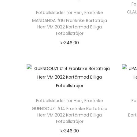
ä
e
Fo
r
CLAU
Fotbollskläder för Herr
,
Frankrike
n
p
MANDANDA #16 Frankrike Bortatröja
h
Herr VM 2022 Kortärmad Billiga
r
a
Fotbollströjor
o
r
kr
346.00
d
f
Välj alternativ
u
l
D
k
e
e
t
r
n
e
a
h
n
v
ä
Fotbollskläder för Herr
,
Frankrike
Fo
h
a
r
GUENDOUZI #14 Frankrike Bortatröja
a
r
Herr VM 2022 Kortärmad Billiga
Bor
p
r
Fotbollströjor
i
r
f
kr
346.00
a
o