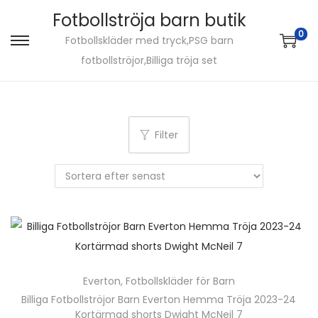
Fotbollströja barn butik
0
Fotbollskläder med tryck,PSG barn
S
S
fotbollströjor,Billiga tröja set
k
k
i
i
p
p
t
t
Filter
o
o
n
c
a
o
v
n
i
t
g
e
a
n
Everton
,
Fotbollskläder för Barn
t
t
Billiga Fotbollströjor Barn Everton Hemma Tröja 2023-24
i
Kortärmad shorts Dwight McNeil 7