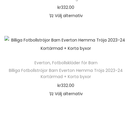
o
kr
332.00
n
Välj alternativ
D
e
n
h
ä
Everton
,
Fotbollskläder för Barn
r
Billiga Fotbollströjor Barn Everton Hemma Tröja 2023-24
p
Kortärmad + Korta byxor
r
kr
332.00
o
Välj alternativ
d
D
u
e
k
n
t
h
e