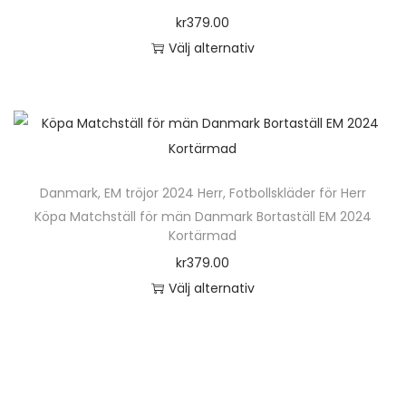
o
kr
379.00
n
Välj alternativ
D
e
n
h
ä
Danmark
,
EM tröjor 2024 Herr
,
Fotbollskläder för Herr
r
Köpa Matchställ för män Danmark Bortaställ EM 2024
p
Kortärmad
r
kr
379.00
o
Välj alternativ
d
D
u
e
k
n
t
h
e