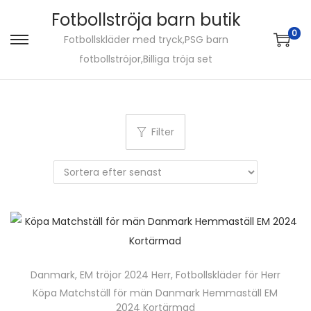
Fotbollströja barn butik
0
Fotbollskläder med tryck,PSG barn
S
S
fotbollströjor,Billiga tröja set
k
k
i
i
p
p
t
t
Filter
o
o
n
c
a
o
v
n
i
t
g
e
a
n
Danmark
,
EM tröjor 2024 Herr
,
Fotbollskläder för Herr
t
t
Köpa Matchställ för män Danmark Hemmaställ EM
i
2024 Kortärmad