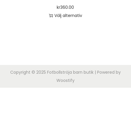
o
kr
360.00
n
Välj alternativ
D
e
n
h
ä
r
Copyright © 2025
Fotbollströja barn butik
| Powered by
p
Woostify
r
o
d
u
k
t
e