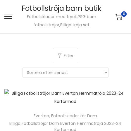
Fotbollströja barn butik
0
Fotbollskläder med tryck,PSG barn
S
S
fotbollströjor,Billiga tröja set
k
k
i
i
p
p
t
t
Filter
o
o
n
c
a
o
v
n
i
t
g
e
a
n
Everton
,
Fotbollskläder för Dam
t
t
Billiga Fotbollströjor Dam Everton Hemmatröja 2023-24
i
Kortärmad