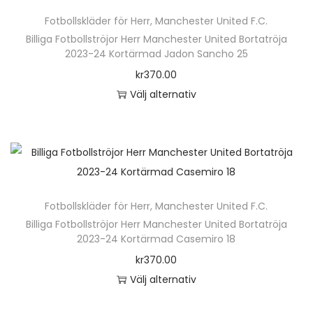
ä
n
Fotbollskläder för Herr
,
Manchester United F.C.
r
h
Billiga Fotbollströjor Herr Manchester United Bortatröja
p
2023-24 Kortärmad Jadon Sancho 25
a
r
kr
370.00
r
o
Välj alternativ
f
d
D
l
u
e
e
k
n
r
t
h
a
e
ä
v
n
Fotbollskläder för Herr
,
Manchester United F.C.
r
a
h
Billiga Fotbollströjor Herr Manchester United Bortatröja
p
r
2023-24 Kortärmad Casemiro 18
a
r
i
kr
370.00
r
o
a
Välj alternativ
f
d
n
D
l
u
t