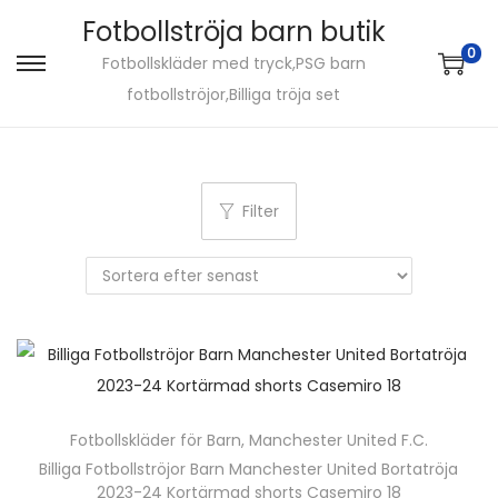
Fotbollströja barn butik
0
Fotbollskläder med tryck,PSG barn
S
S
fotbollströjor,Billiga tröja set
k
k
i
i
p
p
t
t
Filter
o
o
n
c
a
o
v
n
i
t
g
e
a
n
Fotbollskläder för Barn
,
Manchester United F.C.
t
t
Billiga Fotbollströjor Barn Manchester United Bortatröja
i
2023-24 Kortärmad shorts Casemiro 18