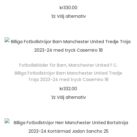
o
kr
330.00
n
Välj alternativ
D
e
n
h
ä
Fotbollskläder för Barn
,
Manchester United F.C.
r
Billiga Fotbollströjor Barn Manchester United Tredje
p
Tröja 2023-24 med tryck Casemiro 18
r
kr
332.00
o
Välj alternativ
d
D
u
e
k
n
t
h
e