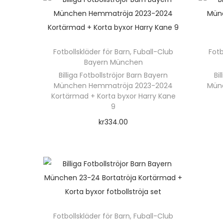
e
t
n
e
h
n
ä
Fotbollskläder för Barn
,
Fuball-Club
Fotb
h
r
Bayern München
a
Billiga Fotbollströjor Barn Bayern
Bi
p
München Hemmatröja 2023-2024
Münc
r
r
Kortärmad + Korta byxor Harry Kane
f
9
o
l
d
kr
334.00
e
u
Välj alternativ
r
k
D
a
t
e
v
e
n
a
n
h
r
h
ä
Fotbollskläder för Barn
,
Fuball-Club
i