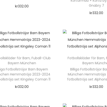
Kortärmad + Korta by
Gnabry 7
kr
332.00
kr
332.00
Välj alternativ
Välj alterna
D
D
e
e
n
n
h
h
ä
ä
r
ollskläder för Barn
,
Fuball-Club
Fotbollskläder för Barn
,
r
Bayern München
Bayern Münch
p
lliga Fotbollströjor Barn Bayern
Billiga Fotbollströjor 
p
r
chen Hemmatröja 2023-2024
München Hemmatröja 
r
o
ollströja set Kingsley Coman 11
fotbollströja set Alphon
o
d
kr
332.00
kr
332.00
d
u
Välj alternativ
Välj alterna
u
k
D
D
k
t