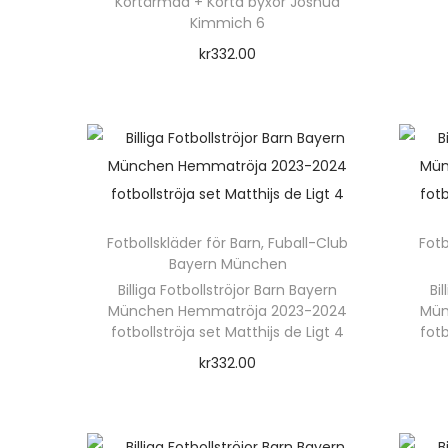
o
Kortärmad + Korta byxor Joshua
r
Kimmich 6
n
s
kr
332.00
e
Välj alternativ
n
D
a
e
s
n
t
h
e
ä
Fotbollskläder för Barn
,
Fuball-Club
Fotb
r
Bayern München
Billiga Fotbollströjor Barn Bayern
Bi
p
München Hemmatröja 2023-2024
Mün
r
fotbollströja set Matthijs de Ligt 4
fotb
o
kr
332.00
d
Välj alternativ
u
D
k