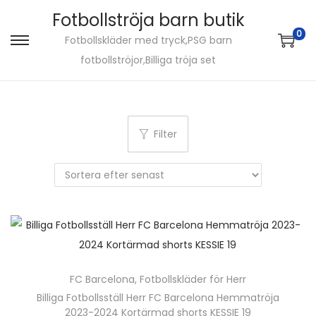
Fotbollströja barn butik
0
Fotbollskläder med tryck,PSG barn
S
S
fotbollströjor,Billiga tröja set
k
k
i
i
p
p
t
t
Filter
o
o
n
c
a
o
v
n
i
t
g
e
a
n
FC Barcelona
,
Fotbollskläder för Herr
t
t
Billiga Fotbollsställ Herr FC Barcelona Hemmatröja
i
2023-2024 Kortärmad shorts KESSIE 19