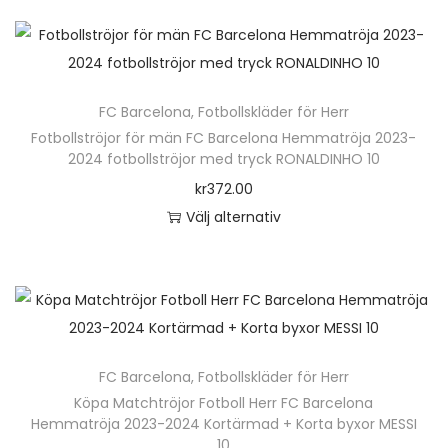
e
e
k
e
n
r
t
r
h
a
e
.
ä
v
n
D
FC Barcelona
,
Fotbollskläder för Herr
r
a
h
e
Fotbollströjor för män FC Barcelona Hemmatröja 2023-
p
r
2024 fotbollströjor med tryck RONALDINHO 10
a
o
r
i
kr
372.00
r
l
o
a
Välj alternativ
f
i
d
n
D
l
k
u
t
e
e
a
k
e
n
r
a
t
r
h
a
l
e
.
ä
v
t
n
D
FC Barcelona
,
Fotbollskläder för Herr
r
a
e
h
e
Köpa Matchtröjor Fotboll Herr FC Barcelona
p
r
r
Hemmatröja 2023-2024 Kortärmad + Korta byxor MESSI
a
o
r
i
n
10