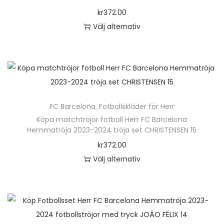
o
kr
372.00
n
Välj alternativ
D
e
n
h
ä
FC Barcelona
,
Fotbollskläder för Herr
r
Köpa matchtröjor fotboll Herr FC Barcelona
p
Hemmatröja 2023-2024 tröja set CHRISTENSEN 15
r
kr
372.00
o
Välj alternativ
d
D
u
e
k
n
t
h
e