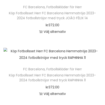
ä
n
FC Barcelona
,
Fotbollskläder för Herr
r
h
Köp Fotbollsset Herr FC Barcelona Hemmatröja 2023-
p
2024 fotbollströjor med tryck JOÂO FÉLIX 14
a
r
kr
372.00
r
o
Välj alternativ
f
d
D
l
u
e
e
k
n
r
t
h
a
e
ä
v
n
FC Barcelona
,
Fotbollskläder för Herr
r
a
h
Köp Fotbollsset Herr FC Barcelona Hemmatröja 2023-
p
r
2024 fotbollströjor med tryck RAPHINHA 11
a
r
i
kr
372.00
r
o
a
Välj alternativ
f
d
n
D
l
u
t