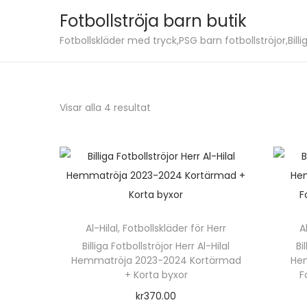
Fotbollströja barn butik
S
S
Fotbollskläder med tryck,PSG barn fotbollströjor,Billig
k
k
i
i
p
p
S
Visar alla 4 resultat
t
t
o
o
o
r
n
c
t
a
o
e
v
n
r
i
t
a
Al-Hilal
,
Fotbollskläder för Herr
A
g
e
e
Billiga Fotbollströjor Herr Al-Hilal
Bi
a
n
Hemmatröja 2023-2024 Kortärmad
f
He
t
t
+ Korta byxor
F
t
i
kr
370.00
e