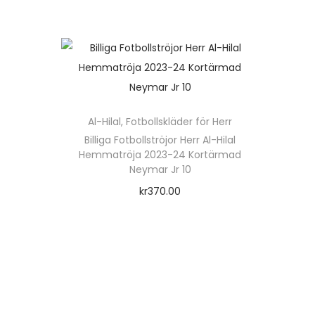
o
Välj alternativ
r
n
D
s
e
e
n
n
a
h
s
ä
Al-Hilal
,
Fotbollskläder för Herr
t
r
Billiga Fotbollströjor Herr Al-Hilal
e
Hemmatröja 2023-24 Kortärmad
p
Neymar Jr 10
r
kr
370.00
o
Välj alternativ
d
D
u
e
k
n
t
h
e