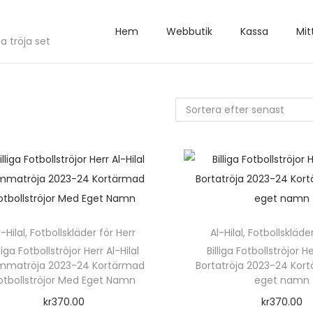
Hem
Webbutik
Kassa
Mit
a tröja set
l-Hilal
,
Fotbollskläder för Herr
Al-Hilal
,
Fotbollskläder
lliga Fotbollströjor Herr Al-Hilal
Billiga Fotbollströjor He
mmatröja 2023-24 Kortärmad
Bortatröja 2023-24 Ko
otbollströjor Med Eget Namn
eget namn
kr
370.00
kr
370.00